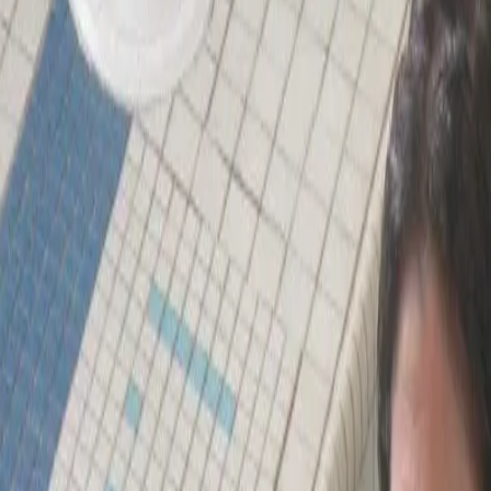
ugmenter l’œdème. La flottabilité soutient le membre, l’exe
ymphatique et veineux, comme un vêtement de compression, as
nt des relevés de mesures mensuels et choisissent les exercic