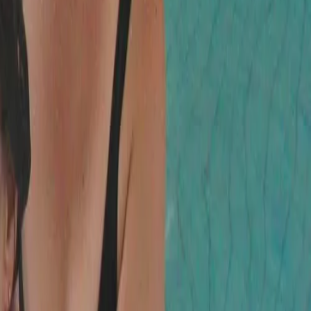
 1999 et certifiée par elle comme enseignante en
tteintes de lymphœdème à maintenir et améliorer les
 doctorat à l’école de sciences infirmières de l’Université