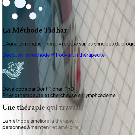
La Méthode Tidhar
L’Aqua Lymphatic Therapy repose sur les principes du pro
Découvrir la méthode
Trouver un thérapeute
Développé par Dorit Tidhar, PhD
Physiothérapeute et chercheuse en lymphœdème
Une thérapie qui travaille avec l’eau, pas
La méthode améliore la thérapie du lymphœdème en combinant 
personnes à maintenir et améliorer les résultats des traite