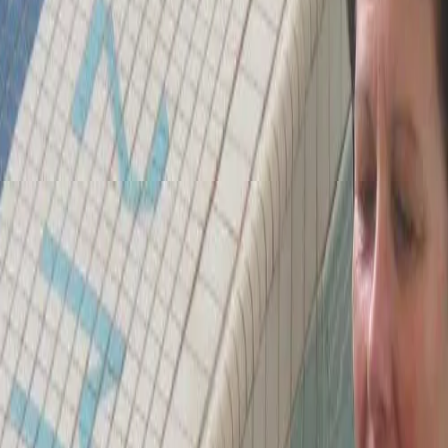
ion du lymphœdème par la professeure Judith Casley-Smith en
a conçu l’Aqua Lymphatic Therapy pour aider les personnes a
e nationale de la recherche et du développement, a terminé son
 méthode Casley-Smith.