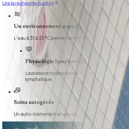
Lire la recherche publiée
Un environnement aquatique
L’eau à 31 à 33 °C permet des mouvements lents sans a
Physiologie lymphatique
La pression hydrostatique augmente le retour l
lymphatique.
Soins autogérés
Un auto-traitement en groupe. Les participants reçoive