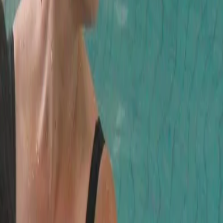
rcice et l’automassage demandent un effort minimal.
sociée à l’anatomie et la physiologie du système
es qui les aident le plus.