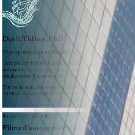
Dorit Tidhar, PhD
Physiothérapeute et chercheuse en lymphœdème
La Dre Dorit Tidhar est physiothérapeute, formée à la gest
autogestion et exercice pour le lymphœdème en 2003. Elle 
résultats des traitements conventionnels.
Elle travaille aux services de santé Maccabi comme directric
du Missouri avec la professeure Jane Armer et enseigne la
Publications sur ResearchGate
Autogestion à la maison
Films d’autogestion du lymphœdème