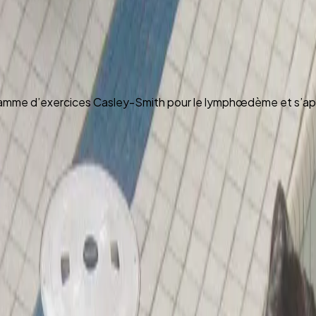
gramme d’exercices Casley-Smith pour le lymphœdème et s’a
 contre le corps.
les principes de l’anatomie et de la physiologie lymphatique
ments conventionnels.